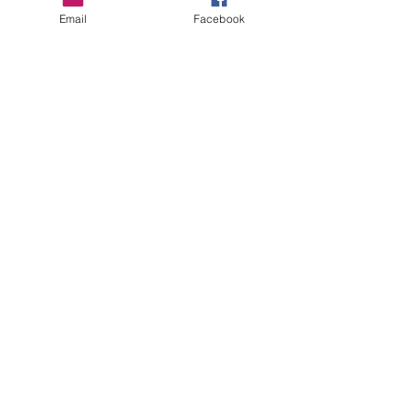
Email
Facebook
KONTAKT
YOUTUBE-KANAL
DATENSCHUTZ
IMPRESSUM