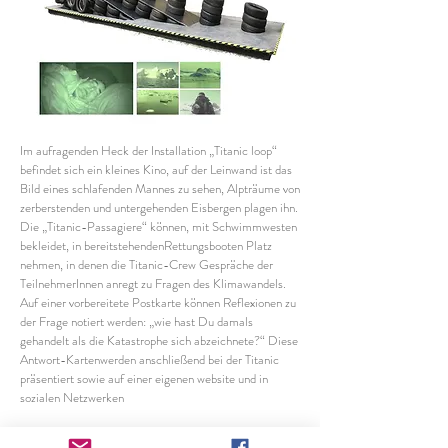
Im aufragenden Heck der Installation „Titanic loop“
befindet sich ein kleines Kino, auf der Leinwand ist das
Bild eines schlafenden Mannes zu sehen, Alpträume von
zerberstenden und untergehenden Eisbergen plagen ihn.
Die „Titanic-Passagiere“ können, mit Schwimmwesten
bekleidet, in bereitstehendenRettungsbooten Platz
nehmen, in denen die Titanic-Crew Gespräche der
TeilnehmerInnen anregt zu Fragen des Klimawandels.
Auf einer vorbereitete Postkarte können Reflexionen zu
der Frage notiert werden: „wie hast Du damals
gehandelt als die Katastrophe sich abzeichnete?“ Diese
Antwort-Kartenwerden anschließend bei der Titanic
präsentiert sowie auf einer eigenen website und in
sozialen Netzwerken