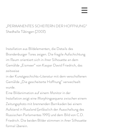
„PERMANENTES SCHEITERN DER HOFFNUNG“
Shedhalle Tübingen (2007)
Installation aus Bildelementen, die Details des
Brandenburger Tores zeigen. Die fragile Aufschichtung
im Raum orientiert sich in ihrer Silhouette an dem
Gemälde „Eismeer“ von Kaspar David Friedrich, das
zeitweise
in der Kunstgeschichts-Literatur mit dem verschollenen
Gemälde „Die gescheiterte Hoffnung“ verwechselt
wurde.
Eine Bildanimation auf einem Monitor in der
Installation zeigt eine Morphingsequenz zwischen einem
Zeitungsphoto mit brennenden Barrikaden bei einem
Aufstand in Russland (anlässlich der Ausschaltung des
Russischen Parlamentes 1991) und dem Bild von C.D.
Friedrich. Die beiden Bilder stimmen in ihrer Silhouette
formal überein.