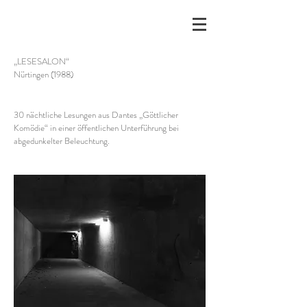
„LESESALON“
Nürtingen (1988)
30 nächtliche Lesungen aus Dantes „Göttlicher
Komödie“ in einer öffentlichen Unterführung bei
abgedunkelter Beleuchtung.