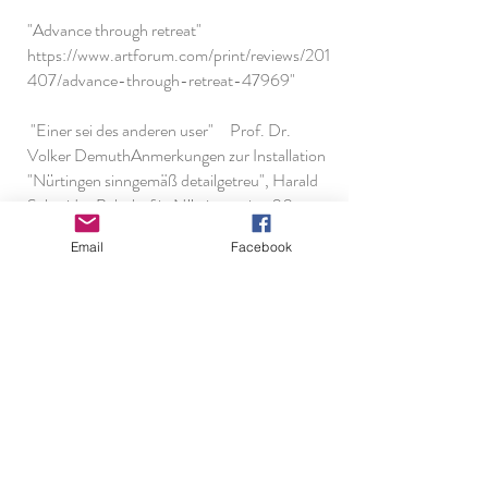
"
Advance through retreat"
https://www.artforum.com/print/reviews/201
407/advance-through-retreat-47969
"
"Einer sei des anderen user" Prof. Dr.
Volker Demuth
Anmerkungen zur Installation
"Nürtingen sinngemäß detailgetreu", Harald
Schmidt- Bahnhof in Nürtingen in „00-
007“ Katalog zu aktuellen Arbeiten von
Email
Facebook
Andreas Mayer-Brennenstuhl (2007)