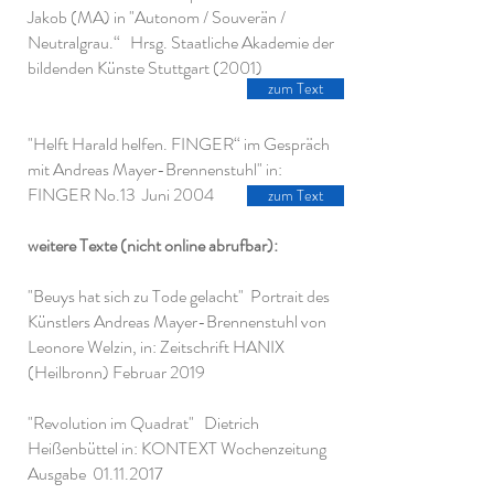
Jakob (MA) in "Autonom / Souverän /
Neutralgrau.“
Hrsg. Staatliche Akademie der
bildenden Künste Stuttgart (2001)
zum Text
"
Helft Harald helfen. FINGER“ im Gespräch
mit Andreas Mayer-Brennenstuhl" in:
FINGER No.13 Juni 2004
zum Text
weitere Texte (nicht online abrufbar):
"Beuys hat sich zu Tode gelacht" Portrait des
Künstlers Andreas Mayer-Brennenstuhl von
Leonore Welzin, in: Zeitschrift HANIX
(Heilbronn) Februar 2019
"Revolution im Quadrat" Dietrich
Heißenbüttel in: KONTEXT Wochenzeitung
Ausgabe
01.11.2017